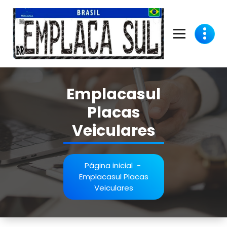
Pular
para
o
conteúdo
Placas Veiculares - (11) 2387-7774 - (11) 94022-1626
Emplacasul
Placas
Veiculares
Página inicial
-
Emplacasul Placas
Veiculares